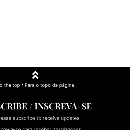
o the top / Para o topo da página
CRIBE / INSCREVA-SE
lease subscribe to receive updates.
screva-se para receber atualizações.