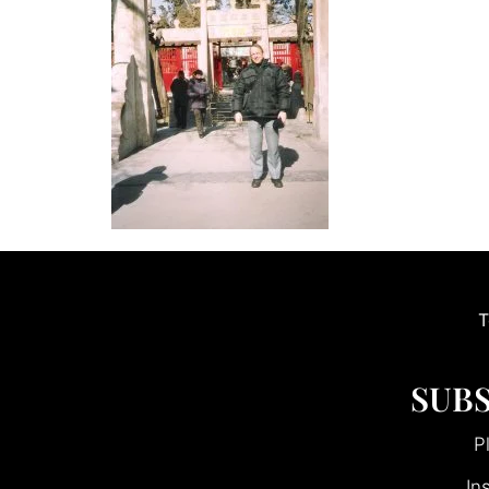
T
SUBS
P
In