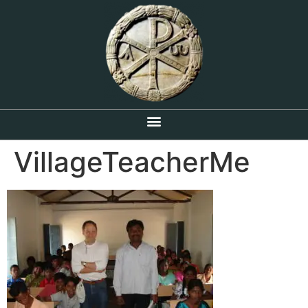
VillageTeacherMe