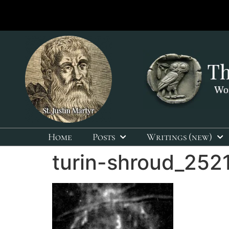
Home
Posts
Writings (new)
turin-shroud_252