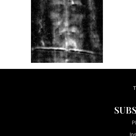
T
SUBS
P
In