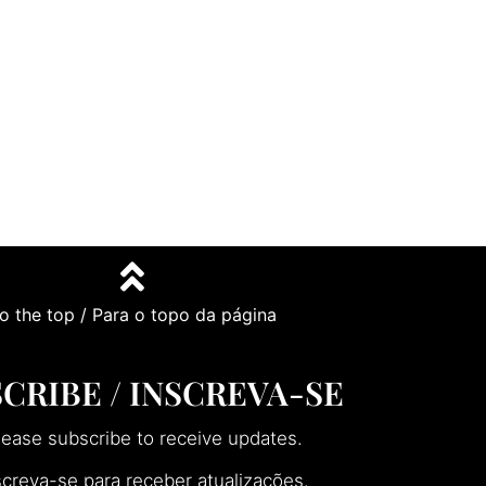
o the top / Para o topo da página
CRIBE / INSCREVA-SE
lease subscribe to receive updates.
screva-se para receber atualizações.