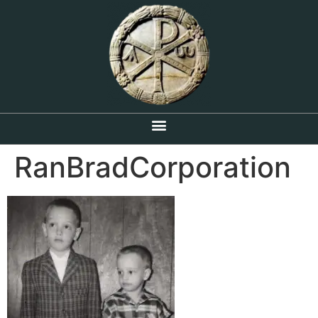
RanBradCorporation