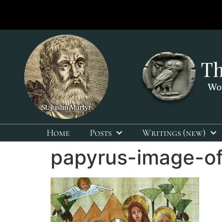
Home
Posts
Writings (new)
papyrus-image-of