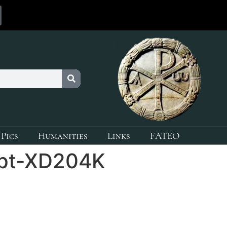
 Pics
Humanities
Links
FATEO
ypt-XD204K