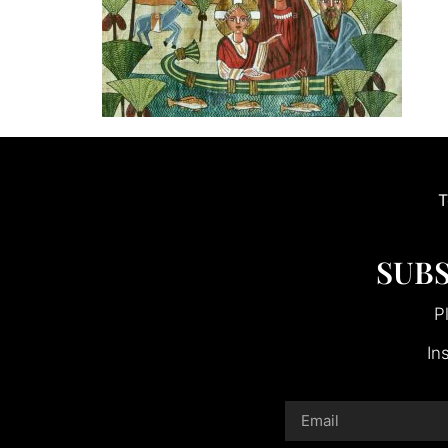
T
SUBS
P
In