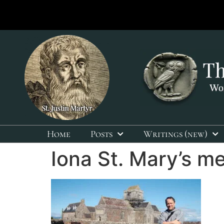
Home
Posts
Writings (new)
Iona St. Mary’s m