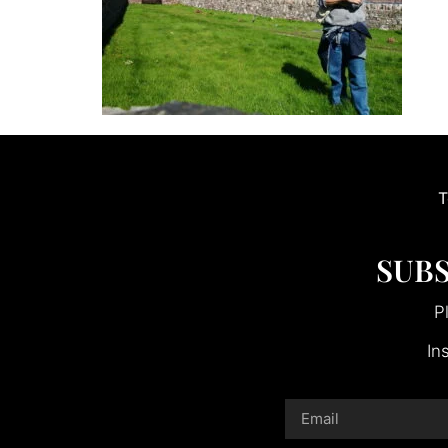
T
SUBS
P
In