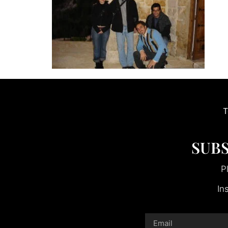
T
SUBS
P
In