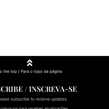
o the top / Para o topo da página
CRIBE / INSCREVA-SE
lease subscribe to receive updates.
screva-se para receber atualizações.