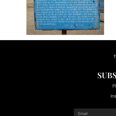
T
SUBS
P
In