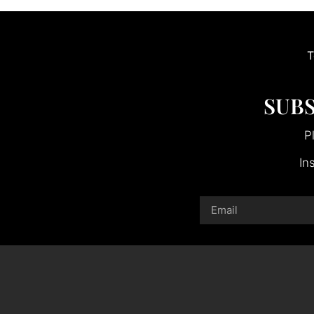
T
SUBS
P
In