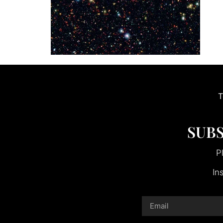
T
SUBS
P
In