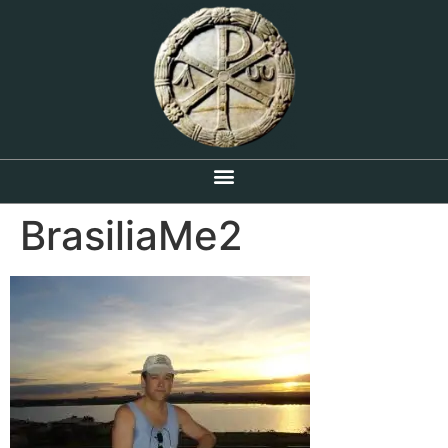
BrasiliaMe2