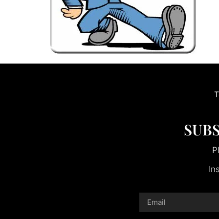
T
SUBS
P
In