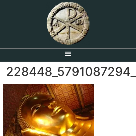
228448_5791087294_