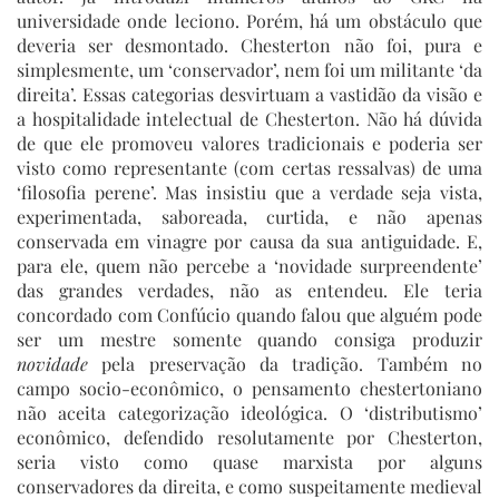
universidade onde leciono. Porém, há um obstáculo que
deveria ser desmontado. Chesterton não foi, pura e
simplesmente, um ‘conservador’, nem foi um militante ‘da
direita’. Essas categorias desvirtuam a vastidão da visão e
a hospitalidade intelectual de Chesterton. Não há dúvida
de que ele promoveu valores tradicionais e poderia ser
visto como representante (com certas ressalvas) de uma
‘filosofia perene’. Mas insistiu que a verdade seja vista,
experimentada, saboreada, curtida, e não apenas
conservada em vinagre por causa da sua antiguidade. E,
para ele, quem não percebe a ‘novidade surpreendente’
das grandes verdades, não as entendeu. Ele teria
concordado com Confúcio quando falou que alguém pode
ser um mestre somente quando consiga produzir
novidade
pela preservação da tradição. Também no
campo socio-econômico, o pensamento chestertoniano
não aceita categorização ideológica. O ‘distributismo’
econômico, defendido resolutamente por Chesterton,
seria visto como quase marxista por alguns
conservadores da direita, e como suspeitamente medieval