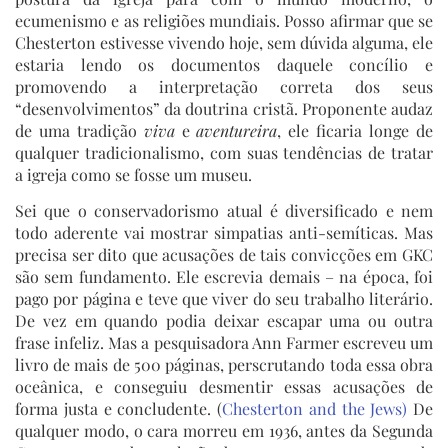
ecumenismo e as religiões mundiais. Posso afirmar que se
Chesterton estivesse vivendo hoje, sem dúvida alguma, ele
estaria lendo os documentos daquele concílio e
promovendo a interpretação correta dos seus
“desenvolvimentos” da doutrina cristã. Proponente audaz
de uma tradição
viva
e
aventureira
, ele ficaria longe de
qualquer tradicionalismo, com suas tendências de tratar
a igreja como se fosse um museu.
Sei que o conservadorismo atual é diversificado e nem
todo aderente vai mostrar simpatias anti-semíticas. Mas
precisa ser dito que acusações de tais convicções em GKC
são sem fundamento. Ele escrevia demais – na época, foi
pago por página e teve que viver do seu trabalho literário.
De vez em quando podia deixar escapar uma ou outra
frase infeliz. Mas a pesquisadora Ann Farmer escreveu um
livro de mais de 500 páginas, perscrutando toda essa obra
oceânica, e conseguiu desmentir essas acusações de
forma justa e concludente. (
Chesterton and the Jews)
De
qualquer modo, o cara morreu em 1936, antes da Segunda