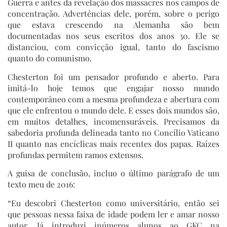
Guerra e antes da revelação dos massacres nos campos de
concentração. Advertências dele, porém, sobre o perigo
que estava crescendo na Alemanha são bem
documentadas nos seus escritos dos anos 30. Ele se
distanciou, com convicção igual, tanto do fascismo
quanto do comunismo.
Chesterton foi um pensador profundo e aberto. Para
imitá-lo hoje temos que engajar nosso mundo
contemporâneo com a mesma profundeza e abertura com
que ele enfrentou o mundo dele. E esses dois mundos são,
em muitos detalhes, incomensuráveis. Precisamos da
sabedoria profunda delineada tanto no Concílio Vaticano
II quanto nas encíclicas mais recentes dos papas. Raízes
profundas permitem ramos extensos.
A guisa de conclusão, incluo o último parágrafo de um
texto meu de 2016:
“Eu descobri Chesterton como universitário, então sei
que pessoas nessa faixa de idade podem ler e amar nosso
autor. Já introduzi inúmeros alunos ao GKC na