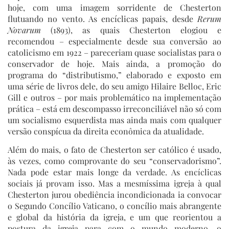
hoje, com uma imagem sorridente de Chesterton
flutuando no vento. As encíclicas papais, desde
Rerum
Novarum
(1893), as quais Chesterton elogiou e
recomendou – especialmente desde sua conversão ao
catolicismo em 1922 – pareceriam quase socialistas para o
conservador de hoje. Mais ainda, a promoção do
programa do “distributismo,” elaborado e exposto em
uma série de livros dele, do seu amigo Hilaire Belloc, Eric
Gill e outros – por mais problemático na implementação
prática – está em descompasso irreconciliável não só com
um socialismo esquerdista mas ainda mais com qualquer
versão conspícua da direita econômica da atualidade.
Além do mais, o fato de Chesterton ser católico é usado,
às vezes, como comprovante do seu “conservadorismo”.
Nada pode estar mais longe da verdade. As encíclicas
sociais já provam isso. Mas a mesmíssima igreja à qual
Chesterton jurou obediência incondicionada ia convocar
o Segundo Concílio Vaticano, o concílio mais abrangente
e global da história da igreja, e um que reorientou a
postura da igreja para com o mundo moderno, o