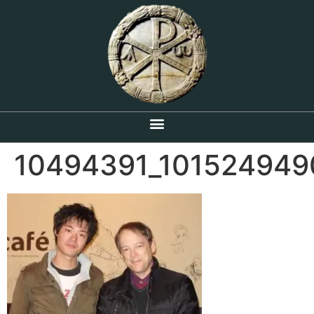
10494391_101524949