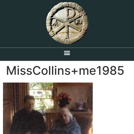
MissCollins+me1985