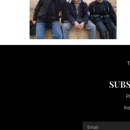
T
SUBS
P
In