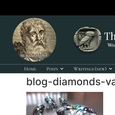
Home
Posts
Writings (new)
blog-diamonds-va