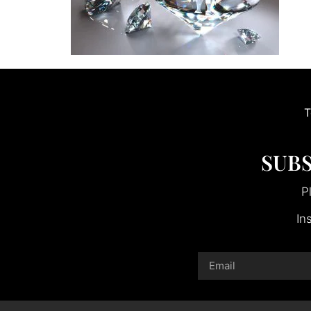
T
SUBS
P
In