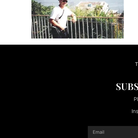
T
SUBS
P
In