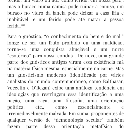
mas o buraco numa camisa pode ruinar a camisa, um
buraco no vidro da janela pode deixar a casa fria e
inabitável, e um ferido pode até matar a pessoa
ferida.**
Para o gnóstico, “o conhecimento do bem e do mal,”
longe de ser um fruto proibido ou uma maldição,
torna-se uma conquista almejável e um norte
“esotérico” para nossa conduta. De novo, uma grande
parte dos gnósticos antigos viram essa existência má
na matéria física mesma, especialmente na carne. Mas
um gnosticismo moderno (identificado por vários
analistas do mundo contemporâneo, como Balthasar,
Voegelin e O’Regan) exibe uma análoga tendência em
ideologias que restringem essa identificação a uma
nação, uma raça, uma filosofia, uma orientação
política, etc., como essencialmente e
irremediavelmente malvada. Em suma, proponentes de
qualquer versão de “demonologia secular” também
fazem parte dessa orientação metafísica do