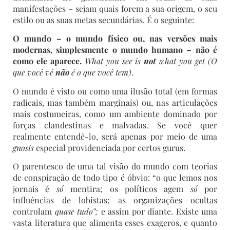
manifestações – sejam quais forem a sua origem, o seu
estilo ou as suas metas secundárias. É o seguinte:
O
mundo – o mundo físico ou, nas versões mais
modernas, simplesmente o mundo humano – não é
como ele aparece.
What you see is
not
what you get (O
que você vê
não
é o que você tem)
.
O mundo é visto ou como uma ilusão total (em formas
radicais, mas também marginais) ou, nas articulações
mais costumeiras, como um ambiente dominado por
forças clandestinas e malvadas. Se você quer
realmente entendê-lo, será apenas por meio de uma
gnosis
especial providenciada por certos gurus.
O parentesco de uma tal visão do mundo com teorias
de conspiração de todo tipo é óbvio: “o que lemos nos
jornais é
só
mentira; os políticos agem
só
por
influências de lobistas; as organizações ocultas
controlam
quase tudo”;
e assim por diante. Existe uma
vasta literatura que alimenta esses exageros, e quanto