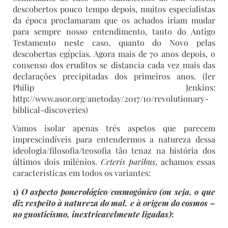
descobertos pouco tempo depois, muitos especialistas
da época proclamaram que os achados iriam mudar
para sempre nosso entendimento, tanto do Antigo
Testamento neste caso, quanto do Novo pelas
descobertas egípcias. Agora mais de 70 anos depois, o
consenso dos eruditos se distancia cada vez mais das
declarações precipitadas dos primeiros anos. (ler
Philip Jenkins:
http://www.asor.org/anetoday/2017/10/revolutionary-
biblical-discoveries)
Vamos isolar apenas três aspetos que parecem
imprescindíveis para entendermos a natureza dessa
ideologia/filosofia/teosofia tão tenaz na história dos
últimos dois milênios.
C
eteris paribus
, achamos essas
características em todos os variantes:
1)
O aspecto ponerológico/cosmogônico (ou seja, o que
diz respeito à natureza do mal, e à origem do cosmos –
no gnosticismo, inextricavelmente ligadas)
: