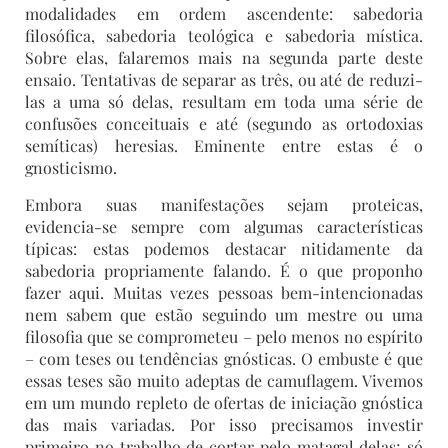
modalidades em ordem ascendente: sabedoria
filosófica, sabedoria teológica e sabedoria mística.
Sobre elas, falaremos mais na segunda parte deste
ensaio. Tentativas de separar as três, ou até de reduzi-
las a uma só delas, resultam em toda uma série de
confusões conceituais e até (segundo as ortodoxias
semíticas) heresias. Eminente entre estas é o
gnosticismo.
Embora suas manifestações sejam proteicas,
evidencia-se sempre com algumas características
típicas: estas podemos destacar nitidamente da
sabedoria propriamente falando. É o que proponho
fazer aqui. Muitas vezes pessoas bem-intencionadas
nem sabem que estão seguindo um mestre ou uma
filosofia que se comprometeu – pelo menos no espírito
– com teses ou tendências gnósticas. O embuste é que
essas teses são muito adeptas de camuflagem. Vivemos
em um mundo repleto de ofertas de iniciação gnóstica
das mais variadas. Por isso precisamos investir
primeiro no trabalho de cortar pelo matagal delas; só