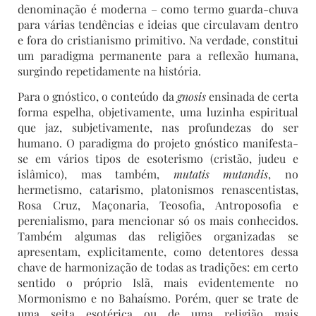
denominação é moderna – como termo guarda-chuva
para várias tendências e ideias que circulavam dentro
e fora do cristianismo primitivo. Na verdade, constitui
um paradigma permanente para a reflexão humana,
surgindo repetidamente na história.
Para o gnóstico, o conteúdo da
gnosis
ensinada de certa
forma espelha, objetivamente, uma luzinha espiritual
que jaz, subjetivamente, nas profundezas do ser
humano. O paradigma do projeto gnóstico manifesta-
se em vários tipos de esoterismo (cristão, judeu e
islâmico), mas também,
mutatis mutandis
, no
hermetismo, catarismo, platonismos renascentistas,
Rosa Cruz, Maçonaria, Teosofia, Antroposofia e
perenialismo, para mencionar só os mais conhecidos.
Também algumas das religiões organizadas se
apresentam, explicitamente, como detentores dessa
chave de harmonização de todas as tradições: em certo
sentido o próprio Islã, mais evidentemente no
Mormonismo e no Bahaísmo. Porém, quer se trate de
uma seita esotérica ou de uma religião mais