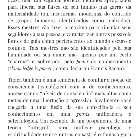
para liberar sua faísca do seu túmulo nas garras da
materialidade (ou, nas formas modernas, do controle
de grupos humanos identificados como malvados).
Esses mestres vão fazer o máximo para vincular seus
seguidores à sua pessoa, e caracterizar outras possíveis
fontes de guia como pertencentes ao mundo escuro e
confuso. Tais mestres não são identificados pela sua
humildade ou seu amor, mas apenas por um certo
“charme”, e, sobretudo, pelo
poder
do conhecimento
(“
knowledge is power”,
como declarou Francis Bacon).
Típica também é uma tendência de confluir a noção de
consciência (psicológica) com a de conhecimento,
apresentando “níveis de consciência” mais altas como
metas de uma libertação progressiva. Idealmente você
chegaria a uma fusão da sua consciência e seu
conhecimento em uma
gnosis
unificadora e
soteriológica. Um exemplo de um proponente de uma
teoria “integral” para unificar psicologia e
espiritualidade (entre outras coisas), é o famoso guru