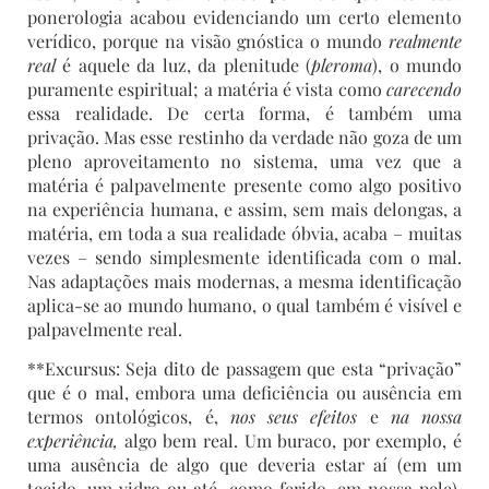
ponerologia acabou evidenciando um certo elemento
verídico, porque na visão gnóstica o mundo
realmente
real
é aquele da luz, da plenitude (
pleroma
), o mundo
puramente espiritual; a matéria é vista como
carecendo
essa realidade. De certa forma, é também uma
privação. Mas esse restinho da verdade não goza de um
pleno aproveitamento no sistema, uma vez que a
matéria é palpavelmente presente como algo positivo
na experiência humana, e assim, sem mais delongas, a
matéria, em toda a sua realidade óbvia, acaba – muitas
vezes – sendo simplesmente identificada com o mal.
Nas adaptações mais modernas, a mesma identificação
aplica-se ao mundo humano, o qual também é visível e
palpavelmente real.
**Excursus: Seja dito de passagem que esta “privação”
que é o mal, embora uma deficiência ou ausência em
termos ontológicos, é,
nos seus efeitos
e
na nossa
experiência,
algo bem real. Um buraco, por exemplo, é
uma ausência de algo que deveria estar aí (em um
tecido, um vidro ou até, como ferido, em nossa pele),