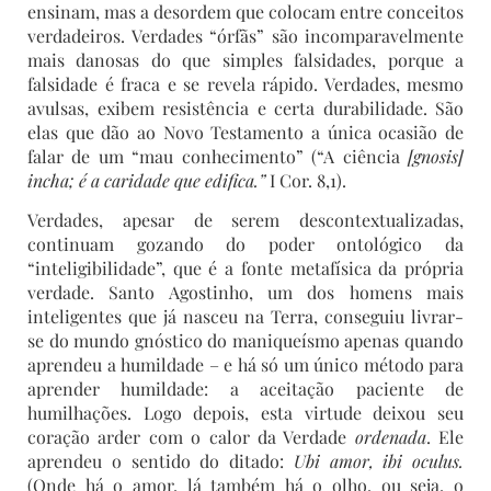
ensinam, mas a desordem que colocam entre conceitos
verdadeiros. Verdades “órfãs” são incomparavelmente
mais danosas do que simples falsidades, porque a
falsidade é fraca e se revela rápido. Verdades, mesmo
avulsas, exibem resistência e certa durabilidade. São
elas que dão ao Novo Testamento a única ocasião de
falar de um “mau conhecimento” (“A ciência
[gnosis]
incha; é a caridade que edifica.”
I Cor. 8,1).
Verdades, apesar de serem descontextualizadas,
continuam gozando do poder ontológico da
“inteligibilidade”, que é a fonte metafísica da própria
verdade. Santo Agostinho, um dos homens mais
inteligentes que já nasceu na Terra, conseguiu livrar-
se do mundo gnóstico do maniqueísmo apenas quando
aprendeu a humildade – e há só um único método para
aprender humildade: a aceitação paciente de
humilhações. Logo depois, esta virtude deixou seu
coração arder com o calor da Verdade
ordenada
. Ele
aprendeu o sentido do ditado:
Ubi amor, ibi oculus.
(Onde há o amor, lá também há o olho, ou seja, o