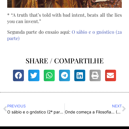
* “A truth that’s told with bad intent, beats all the lies
you can invent.”
Segunda parte do ensaio aqui:
O sábio e o gnóstico (2a
parte)
SHARE / COMPARTILHE
PREVIOUS
NEXT
O sábio e o gnóstico (2ª parte)
Onde começa a Filosofia… (Where philosophy begins…)