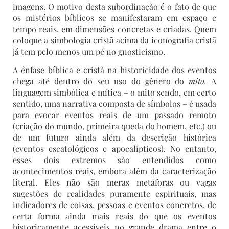
imagens. O motivo desta subordinação é o fato de que
os mistérios bíblicos se manifestaram em espaço e
tempo reais, em dimensões concretas e criadas. Quem
coloque a simbologia cristã acima da iconografia cristã
já tem pelo menos um pé no gnosticismo.
A ênfase bíblica e cristã na historicidade dos eventos
chega até dentro do seu uso do gênero do
mito.
A
linguagem simbólica e mítica – o mito sendo, em certo
sentido, uma narrativa composta de símbolos – é usada
para evocar eventos reais de um passado remoto
(criação do mundo, primeira queda do homem, etc.) ou
de um futuro ainda além da descrição histórica
(eventos escatológicos e apocalípticos). No entanto,
esses dois extremos são entendidos como
acontecimentos reais, embora além da caracterização
literal. Eles não são meras metáforas ou vagas
sugestões de realidades puramente espirituais, mas
indicadores de coisas, pessoas e eventos concretos, de
certa forma ainda mais reais do que os eventos
historicamente acessíveis no grande drama entre o