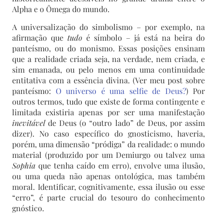
Alpha e o Ômega do mundo.
A universalização do simbolismo – por exemplo, na
afirmação que
tudo
é símbolo – já está na beira do
panteísmo, ou do monismo. Essas posições ensinam
que a realidade criada seja, na verdade, nem criada, e
sim emanada, ou pelo menos em uma continuidade
entitativa com a essência divina. (Ver meu post sobre
panteísmo:
O universo é uma selfie de Deus?
) Por
outros termos, tudo que existe de forma contingente e
limitada existiria apenas por ser uma manifestação
inevitável
de Deus (o “outro lado” de Deus, por assim
dizer). No caso específico do gnosticismo, haveria,
porém, uma dimensão “pródiga” da realidade: o mundo
material (produzido por um Demiurgo ou talvez uma
Sophia
que tenha caído em erro), envolve uma ilusão,
ou uma queda não apenas ontológica, mas também
moral. Identificar, cognitivamente, essa ilusão ou esse
“erro”, é parte crucial do tesouro do conhecimento
gnóstico.