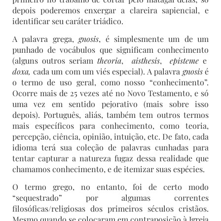
depois poderemos enxergar a clareira sapiencial, e
identificar seu caráter triádico.
A palavra grega,
gnosis
, é simplesmente um de um
punhado de vocábulos que significam conhecimento
(alguns outros seriam
theoria
,
aisthesis
,
episteme
e
doxa,
cada um com um viés especial). A palavra
gnosis
é
o termo de uso geral, como nosso “conhecimento”.
Ocorre mais de 25 vezes até no Novo Testamento, e só
uma vez em sentido pejorativo (mais sobre isso
depois). Português, aliás, também tem outros termos
mais específicos para conhecimento, como teoria,
percepção, ciência, opinião, intuição, etc. De fato, cada
idioma terá sua coleção de palavras cunhadas para
tentar capturar a natureza fugaz dessa realidade que
chamamos conhecimento, e de itemizar suas espécies.
O termo grego, no entanto, foi de certo modo
“sequestrado” por algumas correntes
filosóficas/religiosas dos primeiros séculos cristãos.
Mesmo quando se colocaram em contraposição à Igreja