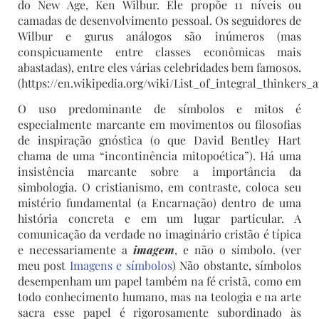
do New Age, Ken Wilbur. Ele propõe 11 níveis ou
camadas de desenvolvimento pessoal. Os seguidores de
Wilbur e gurus análogos são inúmeros (mas
conspicuamente entre classes econômicas mais
abastadas), entre eles várias celebridades bem famosos.
(https://en.wikipedia.org/wiki/List_of_integral_thinkers_
O uso predominante de símbolos e mitos é
especialmente marcante em movimentos ou filosofias
de inspiração gnóstica (o que David Bentley Hart
chama de uma “incontinência mitopoética”). Há uma
insistência marcante sobre a importância da
simbologia. O cristianismo, em contraste, coloca seu
mistério fundamental (a Encarnação) dentro de uma
história concreta e em um lugar particular. A
comunicação da verdade no imaginário cristão é típica
e necessariamente a
imagem
, e não o símbolo. (ver
meu post
Imagens e símbolos
) Não obstante, símbolos
desempenham um papel também na fé cristã, como em
todo conhecimento humano, mas na teologia e na arte
sacra esse papel é rigorosamente subordinado às