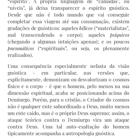
“espírito”. A própria linguagem de “camadas”, ou
“níveis”, já deixa transparecer o espírito gnóstico.
Desde que não é todo mundo que vai conseguir
completar essa viagem até sua consumação, existem
gradações de gnósticos: aqueles
hílicos
(“materialistas”,
mal transcendendo o corpo); aqueles
psíquicos
(chegando a algumas intuições apenas); e os poucos
pneumáticos
(“espirituais”, ou seja, os plenamente
realizados).
Uma consequência especialmente nefasta da visão
gnóstica – em particular, nas versões que,
explicitamente, demonizam ou desvalorizam o cosmos
físico e o corpo – é que o homem, pelo menos na sua
dimensão espiritual, acaba se posicionando acima do
Demiurgo. Porém, para o cristão, o Criador do cosmos
não é qualquer ente subordinado a Deus, muito menos
um ente caído, mas é o próprio Deus supremo; assim, o
ataque teórico contra o Demiurgo vira um ataque
contra Deus. Uma tal auto-exaltação do homem
tipicamente acompanha a antropologia gnóstica.