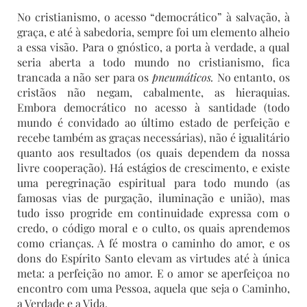
No cristianismo, o acesso “democrático” à salvação, à
graça, e até à sabedoria, sempre foi um elemento alheio
a essa visão. Para o gnóstico, a porta à verdade, a qual
seria aberta a todo mundo no cristianismo, fica
trancada a não ser para os
pneumáticos.
No entanto, os
cristãos não negam, cabalmente, as hieraquias.
Embora democrático no acesso à santidade (todo
mundo é convidado ao último estado de perfeição e
recebe também as graças necessárias), não é igualitário
quanto aos resultados (os quais dependem da nossa
livre cooperação). Há estágios de crescimento, e existe
uma peregrinação espiritual para todo mundo (as
famosas vias de purgação, iluminação e união), mas
tudo isso progride em continuidade expressa com o
credo, o código moral e o culto, os quais aprendemos
como crianças. A fé mostra o caminho do amor, e os
dons do Espírito Santo elevam as virtudes até à única
meta: a perfeição no amor. E o amor se aperfeiçoa no
encontro com uma Pessoa, aquela que seja o Caminho,
a Verdade e a Vida.