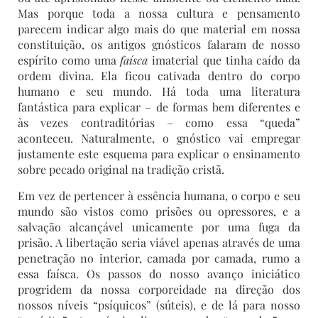
Mas porque toda a nossa cultura e pensamento
parecem indicar algo mais do que material em nossa
constituição, os antigos gnósticos falaram de nosso
espírito como uma
faísca
imaterial que tinha caído da
ordem divina. Ela ficou cativada dentro do corpo
humano e seu mundo. Há toda uma literatura
fantástica para explicar – de formas bem diferentes e
às vezes contraditórias – como essa “queda”
aconteceu. Naturalmente, o gnóstico vai empregar
justamente este esquema para explicar o ensinamento
sobre pecado original na tradição cristã.
Em vez de pertencer à essência humana, o corpo e seu
mundo são vistos como prisões ou opressores, e a
salvação alcançável unicamente por uma fuga da
prisão. A libertação seria viável apenas através de uma
penetração no interior, camada por camada, rumo a
essa faísca. Os passos do nosso avanço iniciático
progridem da nossa corporeidade na direção dos
nossos níveis “psíquicos” (súteis), e de lá para nosso