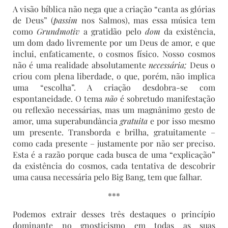
A visão bíblica não nega que a criação “canta as glórias
de Deus” (
passim
nos Salmos), mas essa música tem
como
Grundmotiv
a gratidão pelo
dom
da existência,
um dom dado livremente por um Deus de amor, e que
inclui, enfaticamente, o cosmos físico. Nosso cosmos
não é uma realidade absolutamente
necessária;
Deus o
criou com plena liberdade, o que, porém, não implica
uma “escolha”. A criação desdobra-se com
espontaneidade. O tema
não
é sobretudo manifestação
ou reflexão necessárias, mas um magnânimo gesto de
amor, uma superabundância
gratuita
e por isso mesmo
um presente. Transborda e brilha, gratuitamente –
como cada presente – justamente por não ser preciso.
Esta é a razão porque cada busca de uma “explicação”
da existência do cosmos, cada tentativa de descobrir
uma causa necessária pelo Big Bang, tem que falhar.
***
Podemos extrair desses três destaques o princípio
dominante no gnosticismo em todas as suas