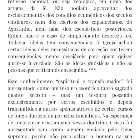
reflexão racional, ou seja teológica, em cima dos
artigos da fé. Não podiam aproveitar dos
esclarecimentos dos concílios ecumênicos dos séculos
vindouros, nem dos escritos dos capadocianos, do
Agostinho, nem falar dos escolásticos posteriores.
Então, não é o caso de simplesmente desprezá-los.
Todavia, ideias têm consequências. A Igreja achou
certas ideias deles necessitadas de correção por terem
consequências menos desejáveis para quem quiser
abrir-se à verdade. São as ideias gnósticas e não as
pessoas que criticamos em seguida. ***
Este conhecimento “espiritual e transformador” foi
apresentado como um tesouro esotérico tanto sagrado
quanto secreto – mas um tesouro possuído
exclusivamente por certos escolhidos e depois
transmitidos a outros apenas através de certos cursos
de longa duração ou por ritos iniciáticos. Na esperança
de incorporar cristianismo nessa doutrina, Cristo foi
apresentado sim como alguém enviado pelo Deus
supremo, porém não para salvar o homem na sua