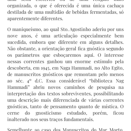
organizada, o que é oferecida é uma única cachaça
destilada de uma multidão de bebidas fermentadas, só
aparentemente diferentes.
O maniqueísmo, ao qual Sto. Agostinho aderiu por uns
nove anos, é uma articulação especialmente bem
sucedida, embora que diferente em alguns detalhes.
Não obstante, a orientação geral fica gnóstica segundo
os parâmetros que esboçaremos aqui. O interesse
nessas correntes ganhou um enorme estímulo pela
descoberta, em 1945, em Naga Hammadi, no Alto Egito,
de manuscritos gnósticos que remontam pelo menos
ao séc. 4º d.C. Essa considerável “biblioteca Nag
Hammadi” abriu novos caminhos de pesquisa na
interpretação dos textos sobreviventes, possibilitando
uma descrição mais diferenciada de várias correntes
gnósticas, tanto de pensamento quanto de mística. O
cerne do gnosticismo estudado, porém, ficou
inalterado nos seus traços fundamentais.
Semelhante ao caso dos Manuscritos do Mar Morto,