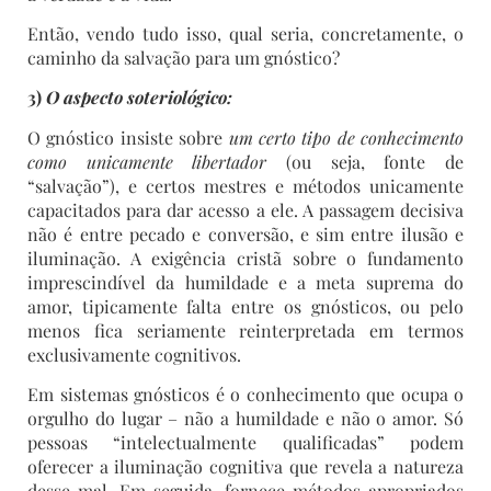
Então, vendo tudo isso, qual seria, concretamente, o
caminho da salvação para um gnóstico?
3)
O aspecto soteriológico:
O gnóstico insiste sobre
um certo tipo de conhecimento
como unicamente libertador
(ou seja, fonte de
“salvação”), e certos mestres e métodos unicamente
capacitados para dar acesso a ele. A passagem decisiva
não é entre pecado e conversão, e sim entre ilusão e
iluminação. A exigência cristã sobre o fundamento
imprescindível da humildade e a meta suprema do
amor, tipicamente falta entre os gnósticos, ou pelo
menos fica seriamente reinterpretada em termos
exclusivamente cognitivos.
Em sistemas gnósticos é o conhecimento que ocupa o
orgulho do lugar – não a humildade e não o amor. Só
pessoas “intelectualmente qualificadas” podem
oferecer a iluminação cognitiva que revela a natureza
desse mal. Em seguida, fornece métodos apropriados