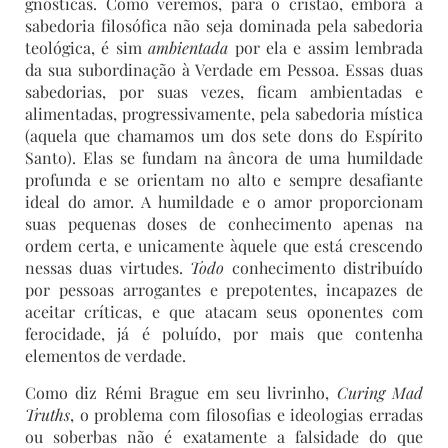
gnósticas. Como veremos, para o cristão, embora a
sabedoria filosófica não seja dominada pela sabedoria
teológica, é sim
ambientada
por ela e assim lembrada
da sua subordinação à Verdade em Pessoa. Essas duas
sabedorias, por suas vezes, ficam ambientadas e
alimentadas, progressivamente, pela sabedoria mística
(aquela que chamamos um dos sete dons do Espírito
Santo). Elas se fundam na âncora de uma humildade
profunda e se orientam no alto e sempre desafiante
ideal do amor. A humildade e o amor proporcionam
suas pequenas doses de conhecimento apenas na
ordem certa, e unicamente àquele que está crescendo
nessas duas virtudes.
Todo
conhecimento distribuído
por pessoas arrogantes e prepotentes, incapazes de
aceitar críticas, e que atacam seus oponentes com
ferocidade, já é poluído, por mais que contenha
elementos de verdade.
Como diz Rémi Brague em seu livrinho,
Curing Mad
Truths
, o problema com filosofias e ideologias erradas
ou soberbas não é exatamente a falsidade do que