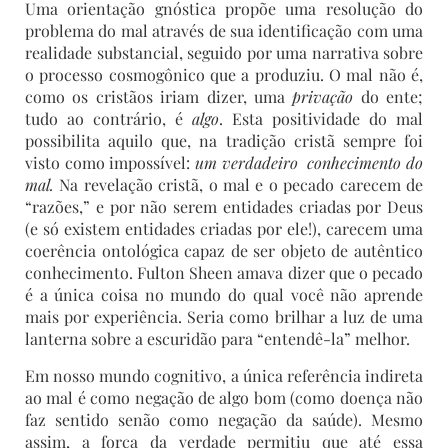
Uma orientação gnóstica propõe uma resolução do
problema do mal através de sua identificação com uma
realidade substancial, seguido por
uma narrativa sobre
o processo cosmogônico que a produziu. O mal não é,
como os cristãos iriam dizer, uma
privação
do ente;
tudo ao contrário, é
algo
. Esta positividade do mal
possibilita aquilo que, na tradição cristã sempre foi
visto como impossível:
um verdadeiro
conhecimento do
mal.
Na revelação cristã, o mal e o pecado carecem de
“razões,” e por não serem entidades criadas por Deus
(e só existem entidades criadas por ele!), carecem uma
coerência ontológica capaz de ser objeto de autêntico
conhecimento. Fulton Sheen amava dizer que o pecado
é a única coisa no mundo do qual você não aprende
mais por experiência. Seria como brilhar a luz de uma
lanterna sobre a escuridão para “entendê-la” melhor.
Em nosso mundo cognitivo, a única referência indireta
ao mal é como negação de algo bom (como doença não
faz sentido senão como negação da saúde). Mesmo
assim, a força da verdade permitiu que até essa