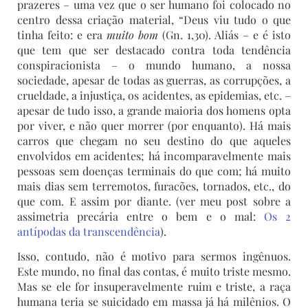
prazeres – uma vez que o ser humano foi colocado no
centro dessa criação material, “Deus viu tudo o que
tinha feito: e era
muito bom
(Gn. 1,30). Aliás – e é isto
que tem que ser destacado contra toda tendência
conspiracionista – o mundo humano, a nossa
sociedade, apesar de todas as guerras, as corrupções, a
crueldade, a injustiça, os acidentes, as epidemias, etc. –
apesar de tudo isso, a grande maioria dos homens opta
por viver, e não quer morrer (por enquanto). Há mais
carros que chegam no seu destino do que aqueles
envolvidos em acidentes; há incomparavelmente mais
pessoas sem doenças terminais do que com; há muito
mais dias sem terremotos, furacões, tornados, etc., do
que com. E assim por diante. (ver meu post sobre a
assimetria precária entre o bem e o mal:
Os 2
antípodas da transcendência
).
Isso, contudo, não é motivo para sermos ingênuos.
Este mundo, no final das contas, é muito triste mesmo.
Mas se ele for insuperavelmente ruim e triste, a raça
humana teria se suicidado em massa já há milênios. O