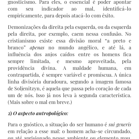
gnosticismo. Para eles, o essencial é poder apontar
com seu indicador ao mal, identificá-lo
empiricamente, para depois atacá-lo com êxito.
Demonizações da direita pela esquerda, ou da esquerda
pela direita, por exemplo, caem nessa confusão. No
cristianismo existe essa divisão moral “a preto e
branco”
apenas
no mundo angélico, e até lá, a
influência dos anjos caídos entre os homens fica
sempre limitada, e mesmo aproveitada, pela
providência divina. A maldade humana, em
contrapartida, é sempre variável e promíscua. A única
linha divisória duradoura, segundo a imagem famosa
de Soljenitzyn, é aquela que passa pelo coração de cada
um de nós. Isso já nos leva à segunda característica.
(Mais sobre o mal em breve.)
2)
O aspecto antropológico:
Para o gnóstico, a situação do ser humano é
sui generis
em relação a esse mal: o homem acha-se circundado,
ou até aprisionado nesse ambiente ou elemento mau.