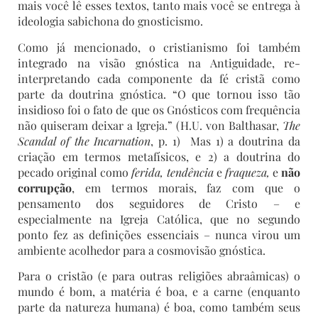
mais você lê esses textos, tanto mais você se entrega à
ideologia sabichona do gnosticismo.
Como já mencionado, o cristianismo foi também
integrado na visão gnóstica na Antiguidade, re-
interpretando cada componente da fé cristã como
parte da doutrina gnóstica. “O que tornou isso tão
insidioso foi o fato de que os Gnósticos com frequência
não quiseram deixar a Igreja.” (H.U. von Balthasar,
The
Scandal of the Incarnation
, p. 1) Mas 1) a doutrina da
criação em termos metafísicos, e 2) a doutrina do
pecado original como
ferida,
tendência
e
fraqueza,
e
não
corrupção
, em termos morais, faz com que o
pensamento dos seguidores de Cristo – e
especialmente na Igreja Católica, que no segundo
ponto fez as definições essenciais – nunca virou um
ambiente acolhedor para a cosmovisão gnóstica.
Para o cristão (e para outras religiões abraâmicas) o
mundo é bom, a matéria é boa, e a carne (enquanto
parte da natureza humana) é boa, como também seus