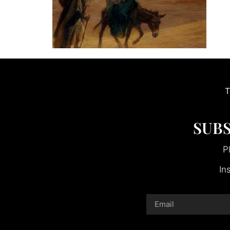
T
SUBS
P
In