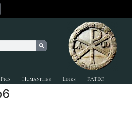
 Pics
Humanities
Links
FATEO
b6