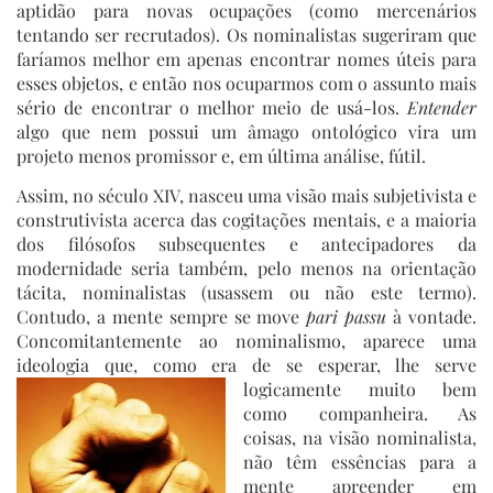
aptidão para novas ocupações (como mercenários
tentando ser recrutados). Os nominalistas sugeriram que
faríamos melhor em apenas encontrar nomes úteis para
esses objetos, e então nos ocuparmos com o assunto mais
sério de encontrar o melhor meio de usá-los.
Entender
algo que nem possui um âmago ontológico vira um
projeto menos promissor e, em última análise, fútil.
Assim, no século XIV, nasceu uma visão mais subjetivista e
construtivista acerca das cogitações mentais, e a maioria
dos filósofos subsequentes e antecipadores da
modernidade seria também, pelo menos na orientação
tácita, nominalistas (usassem ou não este termo).
Contudo, a mente sempre se move
pari passu
à vontade.
Concomitantemente ao nominalismo, aparece uma
ideologia que, como era de se esperar, lhe serve
logicamente muito bem
como companheira. As
coisas, na visão nominalista,
não têm essências para a
mente apreender em