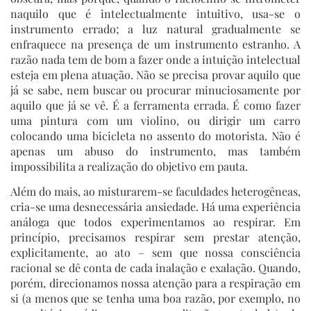
naquilo que é intelectualmente intuitivo, usa-se o
instrumento errado; a luz natural gradualmente se
enfraquece na presença de um instrumento estranho. A
razão nada tem de bom a fazer onde a intuição intelectual
esteja em plena atuação. Não se precisa provar aquilo que
já se sabe, nem buscar ou procurar minuciosamente por
aquilo que já se vê. É a ferramenta errada. É como fazer
uma pintura com um violino, ou dirigir um carro
colocando uma bicicleta no assento do motorista. Não é
apenas um abuso do instrumento, mas também
impossibilita a realização do objetivo em pauta.
Além do mais, ao misturarem-se faculdades heterogêneas,
cria-se uma desnecessária ansiedade. Há uma experiência
análoga que todos experimentamos ao respirar. Em
princípio, precisamos respirar sem prestar atenção,
explicitamente, ao ato – sem que nossa consciência
racional se dê conta de cada inalação e exalação. Quando,
porém, direcionamos nossa atenção para a respiração em
si (a menos que se tenha uma boa razão, por exemplo, no