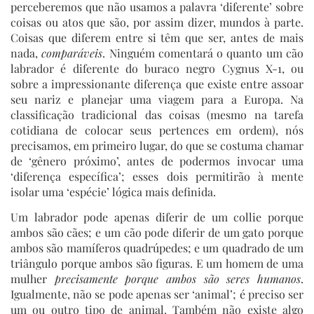
perceberemos que não usamos a palavra ‘diferente’ sobre
coisas ou atos que são, por assim dizer, mundos à parte.
Coisas que diferem entre si têm que ser, antes de mais
nada,
comparáveis
. Ninguém comentará o quanto um cão
labrador é diferente do buraco negro Cygnus X-1, ou
sobre a impressionante diferença que existe entre assoar
seu nariz e planejar uma viagem para a Europa. Na
classificação tradicional das coisas (mesmo na tarefa
cotidiana de colocar seus pertences em ordem), nós
precisamos, em primeiro lugar, do que se costuma chamar
de ‘gênero próximo’, antes de podermos invocar uma
‘diferença específica’; esses dois permitirão à mente
isolar uma ‘espécie’ lógica mais definida.
Um labrador pode apenas diferir de um collie porque
ambos são cães; e um cão pode diferir de um gato porque
ambos são mamíferos quadrúpedes; e um quadrado de um
triângulo porque ambos são figuras. E um homem de uma
mulher
precisamente porque ambos são seres humanos
.
Igualmente, não se pode apenas ser ‘animal’; é preciso ser
um ou outro tipo de animal. Também não existe algo