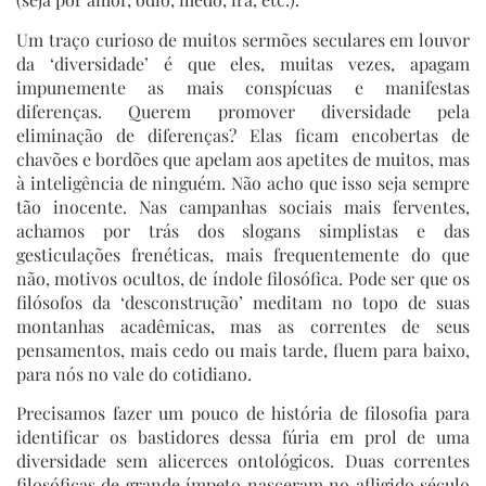
Um traço curioso de muitos sermões seculares em louvor
da ‘diversidade’ é que eles, muitas vezes, apagam
impunemente as mais conspícuas e manifestas
diferenças. Querem promover diversidade pela
eliminação de diferenças? Elas ficam encobertas de
chavões e bordões que apelam aos apetites de muitos, mas
à inteligência de ninguém. Não acho que isso seja sempre
tão inocente. Nas campanhas sociais mais ferventes,
achamos por trás dos slogans simplistas e das
gesticulações frenéticas, mais frequentemente do que
não, motivos ocultos, de índole filosófica. Pode ser que os
filósofos da ‘desconstrução’ meditam no topo de suas
montanhas acadêmicas, mas as correntes de seus
pensamentos, mais cedo ou mais tarde, fluem para baixo,
para nós no vale do cotidiano.
Precisamos fazer um pouco de história de filosofia para
identificar os bastidores dessa fúria em prol de uma
diversidade sem alicerces ontológicos. Duas correntes
filosóficas de grande ímpeto nasceram no afligido século