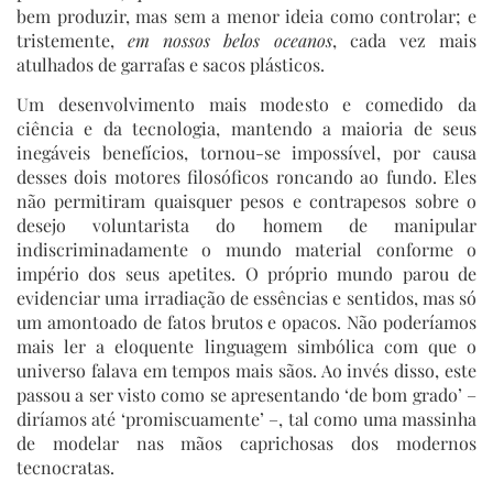
bem produzir, mas sem a menor ideia como controlar; e
tristemente,
em nossos belos oceanos
, cada vez mais
atulhados de garrafas e sacos plásticos.
Um desenvolvimento mais modesto e comedido da
ciência e da tecnologia, mantendo a maioria de seus
inegáveis benefícios, tornou-se impossível, por causa
desses dois motores filosóficos roncando ao fundo. Eles
não permitiram quaisquer pesos e contrapesos sobre o
desejo voluntarista do homem de manipular
indiscriminadamente o mundo material conforme o
império dos seus apetites. O próprio mundo parou de
evidenciar uma irradiação de essências e sentidos, mas só
um amontoado de fatos brutos e opacos. Não poderíamos
mais ler a eloquente linguagem simbólica com que o
universo falava em tempos mais sãos. Ao invés disso, este
passou a ser visto como se apresentando ‘de bom grado’ –
diríamos até ‘promiscuamente’ –, tal como uma massinha
de modelar nas mãos caprichosas dos modernos
tecnocratas.