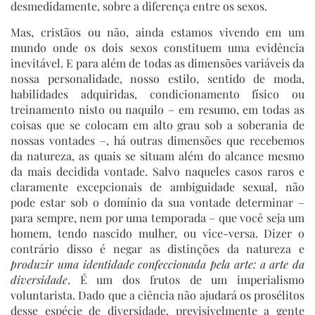
desmedidamente, sobre a diferença entre os sexos.
Mas, cristãos ou não, ainda estamos vivendo em um
mundo onde os dois sexos constituem uma evidência
inevitável. E para além de todas as dimensões variáveis da
nossa personalidade, nosso estilo, sentido de moda,
habilidades adquiridas, condicionamento físico ou
treinamento nisto ou naquilo – em resumo, em todas as
coisas que se colocam em alto grau sob a soberania de
nossas vontades –, há outras dimensões que recebemos
da natureza, as quais se situam além do alcance mesmo
da mais decidida vontade. Salvo naqueles casos raros e
claramente excepcionais de ambiguidade sexual, não
pode estar sob o domínio da sua vontade determinar –
para sempre, nem por uma temporada – que você seja um
homem, tendo nascido mulher, ou vice-versa. Dizer o
contrário disso é negar as distinções da natureza e
produzir uma identidade confeccionada pela arte:
a arte da
diversidade
. É um dos frutos de um imperialismo
voluntarista. Dado que a ciência não ajudará os prosélitos
desse espécie de diversidade, previsivelmente a gente