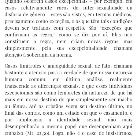
Quando ocorrem casos excepcionais – por exemplo, em
casos relativamente raros de inter-sexualidade ou
disforia de gênero – estes são vistos, em termos médicos,
precisamente como exceções, e os que têm tais condições
devem ser tratados com respeito. São “exceções que
confirmam as regra,” como se diz por aí. Elas não
constituem a regra, nem criam novas regras, mas
simplesmente, pela sua excepcionalidade, chamam
atenção à soberania da norma.
Casos limítrofes e ambiguidade sexual, de fato, chamam
bastante a atenção para a verdade de que nossa natureza
humana comum, em última análise, realmente
transcende as diferenças sexuais, e que esses indivíduos
excepcionais são como lembretes da natureza de que há
mais em nosso destino do que simplesmente ser macho
ou fêmea. Até os cristãos veem seu destino último, no
final das contas, como um estado em que o casamento, e
por implicação a identidade sexual, não mais
desempenharão o mesmo papel que desempenham aqui
embaixo (Mt. 22,30). Logo, não é o caso de insistirmos,