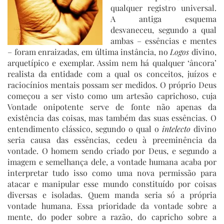
qualquer registro universal.
A antiga esquema
desvaneceu, segundo a qual
ambas – essências e mentes
– foram enraizadas, em última instância, no
Logos
divino,
arquetípico e exemplar. Assim nem há qualquer ‘âncora’
realista da entidade com a qual os conceitos, juízos e
raciocínios mentais possam ser medidos. O próprio Deus
começou a ser visto como um artesão caprichoso, cuja
Vontade onipotente serve de fonte não apenas da
existência das coisas, mas também das suas essências. O
entendimento clássico, segundo o qual o
intelecto
divino
seria causa das essências, cedeu à preeminência da
vontade. O homem sendo criado por Deus, e segundo a
imagem e semelhança dele, a vontade humana acaba por
interpretar tudo isso como uma nova permissão para
atacar e manipular esse mundo constituído por coisas
diversas e isoladas. Quem manda seria só a própria
vontade humana. Essa prioridade da vontade sobre a
mente, do poder sobre a razão, do capricho sobre a