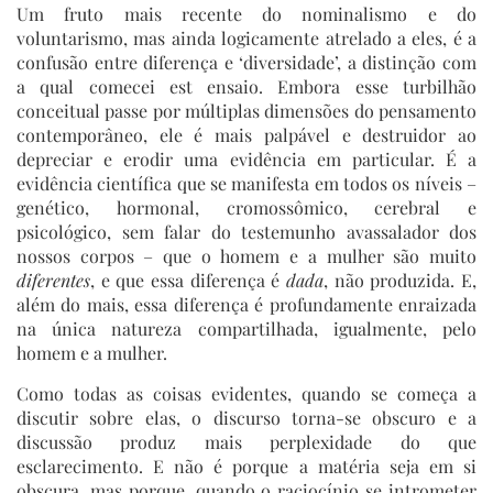
Um fruto mais recente do nominalismo e do
voluntarismo, mas ainda logicamente atrelado a eles, é a
confusão entre diferença e ‘diversidade’, a distinção com
a qual comecei est ensaio. Embora esse turbilhão
conceitual passe por múltiplas dimensões do pensamento
contemporâneo, ele é mais palpável e destruidor ao
depreciar e erodir uma evidência em particular. É a
evidência científica que se manifesta em todos os níveis –
genético, hormonal, cromossômico, cerebral e
psicológico, sem falar do testemunho avassalador dos
nossos corpos – que o homem e a mulher são muito
diferentes
, e que essa diferença é
dada
, não produzida. E,
além do mais, essa diferença é profundamente enraizada
na única natureza compartilhada, igualmente, pelo
homem e a mulher.
Como todas as coisas evidentes, quando se começa a
discutir sobre elas, o discurso torna-se obscuro e a
discussão produz mais perplexidade do que
esclarecimento. E não é porque a matéria seja em si
obscura, mas porque, quando o raciocínio se intrometer