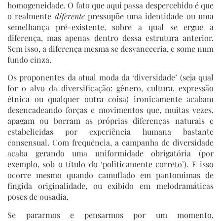
homogeneidade. O fato que aqui passa despercebido é que
o realmente
diferente
pressupõe uma identidade ou uma
semelhança pré-existente, sobre a qual se ergue a
diferença, mas apenas dentro dessa estrutura anterior.
Sem isso, a diferença mesma se desvaneceria, e some num
fundo cinza.
Os proponentes da atual moda da ‘diversidade’ (seja qual
for o alvo da diversificação: gênero, cultura, expressão
étnica ou qualquer outra coisa) ironicamente acabam
desencadeando forças e movimentos que, muitas vezes,
apagam ou borram as próprias diferenças naturais e
estabelicidas por experiência humana bastante
consensual. Com frequência, a campanha de diversidade
acaba gerando uma uniformidade obrigatória (por
exemplo, sob o título do ‘politicamente correto’). E isso
ocorre mesmo quando camuflado em pantomimas de
fingida originalidade, ou exibido em melodramáticas
poses de ousadia.
Se pararmos e pensarmos por um momento,