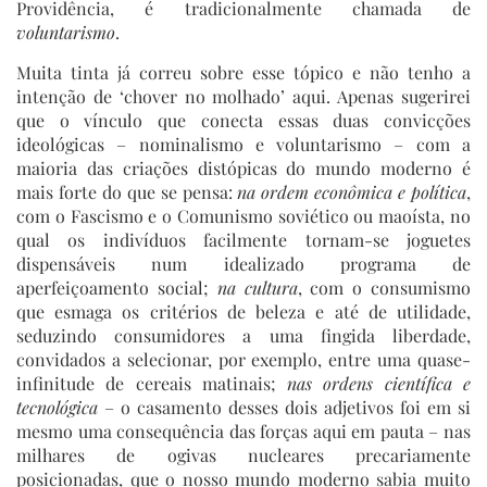
Providência, é tradicionalmente chamada de
voluntarismo
.
Muita tinta já correu sobre esse tópico e não tenho a
intenção de ‘chover no molhado’ aqui. Apenas sugerirei
que o vínculo que conecta essas duas convicções
ideológicas – nominalismo e voluntarismo – com a
maioria das criações distópicas do mundo moderno é
mais forte do que se pensa:
na ordem econômica
e política
,
com o Fascismo e o Comunismo soviético ou maoísta, no
qual os indivíduos facilmente tornam-se joguetes
dispensáveis num idealizado programa de
aperfeiçoamento social;
na cultura
, com o consumismo
que esmaga os critérios de beleza e até de utilidade,
seduzindo consumidores a uma fingida liberdade,
convidados a selecionar, por exemplo, entre uma quase-
infinitude de cereais matinais;
nas ordens científica e
tecnológica
– o casamento desses dois adjetivos foi em si
mesmo uma consequência das forças aqui em pauta – nas
milhares de ogivas nucleares precariamente
posicionadas, que o nosso mundo moderno sabia muito