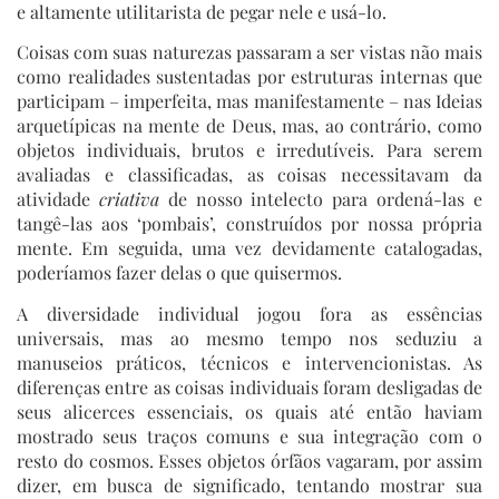
e altamente utilitarista de pegar nele e usá-lo.
Coisas com suas naturezas passaram a ser vistas não mais
como realidades sustentadas por estruturas internas que
participam – imperfeita, mas manifestamente – nas Ideias
arquetípicas na mente de Deus, mas, ao contrário, como
objetos individuais, brutos e irredutíveis. Para serem
avaliadas e classificadas, as coisas necessitavam da
atividade
criativa
de nosso intelecto para ordená-las e
tangê-las aos ‘pombais’, construídos por nossa própria
mente. Em seguida, uma vez devidamente catalogadas,
poderíamos fazer delas o que quisermos.
A diversidade individual jogou fora as essências
universais, mas ao mesmo tempo nos seduziu a
manuseios práticos, técnicos e intervencionistas. As
diferenças entre as coisas individuais foram desligadas de
seus alicerces essenciais, os quais até então haviam
mostrado seus traços comuns e sua integração com o
resto do cosmos. Esses objetos órfãos vagaram, por assim
dizer, em busca de significado, tentando mostrar sua