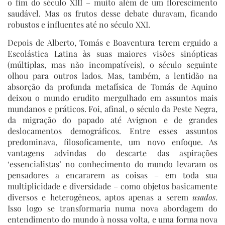
o fim do século XIII – muito além de um florescimento
saudável. Mas os frutos desse debate duravam, ficando
robustos e influentes até no século XXI.
Depois de Alberto, Tomás e Boaventura terem erguido a
Escolástica Latina às suas maiores visões sinópticas
(múltiplas, mas não incompatíveis), o século seguinte
olhou para outros lados. Mas, também, a lentidão na
absorção da profunda metafísica de Tomás de Aquino
deixou o mundo erudito mergulhado em assuntos mais
mundanos e práticos. Foi, afinal, o século da Peste Negra,
da migração do papado até Avignon e de grandes
deslocamentos demográficos. Entre esses assuntos
predominava, filosoficamente, um novo enfoque. As
vantagens advindas do descarte das aspirações
‘essencialistas’ no conhecimento do mundo levaram os
pensadores a encararem as coisas – em toda sua
multiplicidade e diversidade – como objetos basicamente
diversos e heterogêneos, aptos apenas a serem
usados
.
Isso logo se transformaria numa nova abordagem do
entendimento do mundo à nossa volta, e uma forma nova