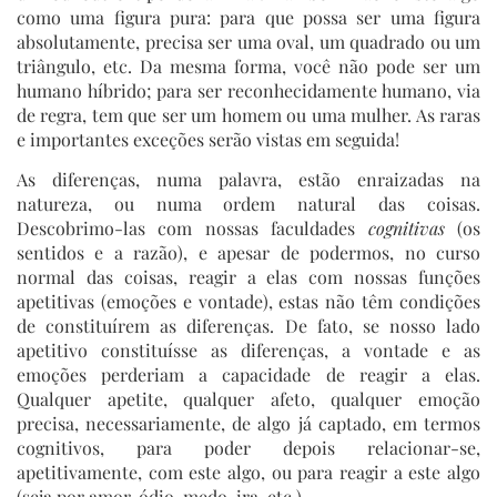
como uma figura pura: para que possa ser uma figura
absolutamente, precisa ser uma oval, um quadrado ou um
triângulo, etc. Da mesma forma, você não pode ser um
humano híbrido; para ser reconhecidamente humano, via
de regra, tem que ser um homem ou uma mulher. As raras
e importantes exceções serão vistas em seguida!
As diferenças, numa palavra, estão enraizadas na
natureza, ou numa ordem natural das coisas.
Descobrimo-las com nossas faculdades
cognitivas
(os
sentidos e a razão), e apesar de podermos, no curso
normal das coisas, reagir a elas com nossas funções
apetitivas (emoções e vontade), estas não têm condições
de constituírem as diferenças. De fato, se nosso lado
apetitivo constituísse as diferenças, a vontade e as
emoções perderiam a capacidade de reagir a elas.
Qualquer apetite, qualquer afeto, qualquer emoção
precisa, necessariamente, de algo já captado, em termos
cognitivos, para poder depois relacionar-se,
apetitivamente, com este algo, ou para reagir a este algo
(seja por amor, ódio, medo, ira, etc.).