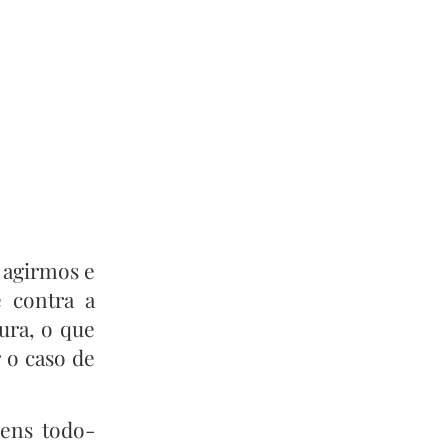
 agirmos e
e contra a
ura, o que
 o caso de
mens todo-