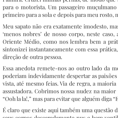
para o motorista. Um passageiro muçulmano
primeiro para a sola e depois para meu rosto, 
Meu sapato não era exatamente imodesto, mas
‘menos nobres’ de nosso corpo, neste caso, a
Oriente Médio, como nos lembra bem a prátic
sintonizei instantaneamente com essa prática,
direção de outra pessoa.
Essa anedota remete-nos ao outro lado da m
poderiam indevidamente despertar as paixões
vista, até mesmo feias. Via de regra, a maior
assustadora. Cobrimos nossa nudez na maior 
“Ooh la la!,” mas para evitar que alguém diga “E
É claro que existe aqui também uma questão de
seus corpos descaradamente nus e bem vent