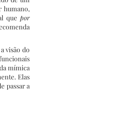
er humano,
mal que
por
 recomenda
a visão do
funcionais
e da mímica
ente. Elas
e passar a