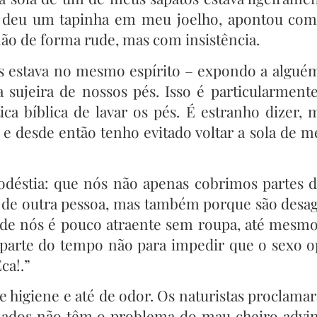
 deu um tapinha em meu joelho, apontou com
não de forma rude, mas com insistência.
 estava no mesmo espírito – expondo a alguém
 sujeira de nossos pés. Isso é particularmente
a bíblica de lavar os pés. É estranho dizer,
 e desde então tenho evitado voltar a sola de m
odéstia: que nós não apenas cobrimos partes 
 de outra pessoa, mas também porque são desag
ia de nós é pouco atraente sem roupa, até mesm
parte do tempo não para impedir que o sexo o
ca!.”
 higiene e até de odor. Os naturistas proclamar
ilados não têm o problema do mau cheiro adv