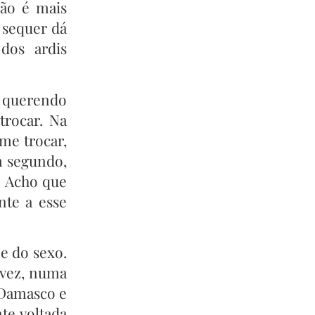
não é mais
 sequer dá
dos ardis
 querendo
trocar. Na
 me trocar,
m segundo,
! Acho que
nte a esse
e do sexo.
 vez, numa
 Damasco e
te voltada