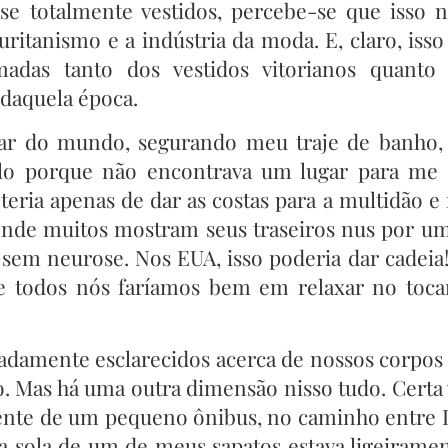
se totalmente vestidos, percebe-se que isso 
ritanismo e a indústria da moda. E, claro, isso
adas tanto dos vestidos vitorianos quanto 
 daquela época.
ar do mundo, segurando meu traje de banho,
lo porque não encontrava um lugar para me 
teria apenas de dar as costas para a multidão e
, onde muitos mostram seus traseiros nus por u
em neurose. Nos EUA, isso poderia dar cadeia
 e todos nós faríamos bem em relaxar no toca
adamente esclarecidos acerca de nossos corpos 
o. Mas há uma outra dimensão nisso tudo. Certa
a frente de um pequeno ônibus, no caminho entre
 sola de um de meus sapatos estava ligeiramen