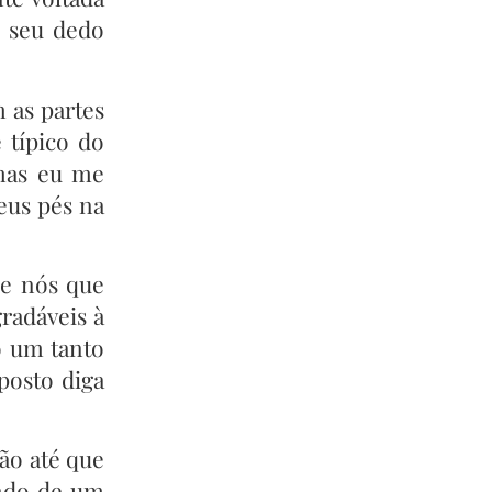
 seu dedo
 as partes
 típico do
 mas eu me
eus pés na
de nós que
radáveis à
o um tanto
posto diga
ão até que
indo de um