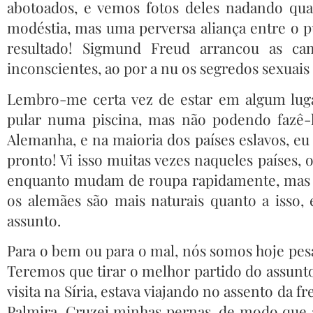
abotoados, e vemos fotos deles nadando qua
modéstia, mas uma perversa aliança entre o pu
resultado! Sigmund Freud arrancou as cam
inconscientes, ao por a nu os segredos sexuais
Lembro-me certa vez de estar em algum lug
pular numa piscina, mas não podendo fazê-
Alemanha, e na maioria dos países eslavos, eu 
pronto! Vi isso muitas vezes naqueles países
enquanto mudam de roupa rapidamente, mas s
os alemães são mais naturais quanto a isso,
assunto.
Para o bem ou para o mal, nós somos hoje pes
Teremos que tirar o melhor partido do assunt
visita na Síria, estava viajando no assento d
Palmira. Cruzei minhas pernas, de modo que a