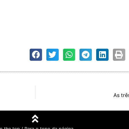
As tr
o the top / Para o topo da página